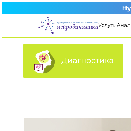
Перейти
Ну
к
содержимому
Услуги
Анал