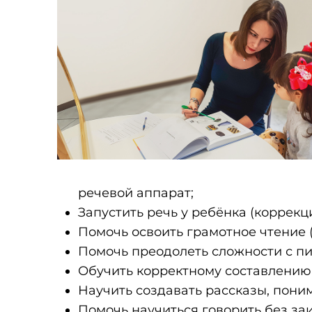
речевой аппарат;
Запустить речь у ребёнка (коррекц
Помочь освоить грамотное чтение 
Помочь преодолеть сложности с п
Обучить корректному составлению 
Научить создавать рассказы, поним
Помочь научиться говорить без за