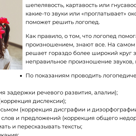
шепелявость, картавость или гнусаво
какие-то звуки или «проглатывает» ок
поможет решить логопед.
Как правило, о том, что логопед помог
произношением, знают все. На само
решает гораздо более широкий круг з
неправильное произношение звуков, н
По показаниям проводить логопедиче
ия задержки речевого развития, алалии);
(коррекция дислексии);
исьмом (коррекция дисграфии и дизорфографии
слов и предложений (коррекция общего недора
ать и пересказывать тексты;
икания;