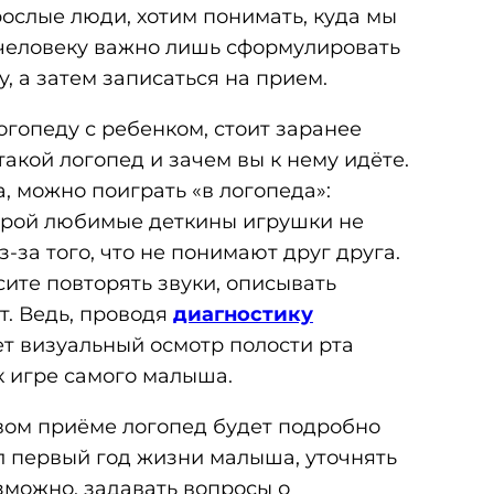
рослые люди, хотим понимать, куда мы
 человеку важно лишь сформулировать
у, а затем записаться на прием.
огопеду с ребенком, стоит заранее
такой логопед и зачем вы к нему идёте.
, можно поиграть «в логопеда»:
орой любимые деткины игрушки не
-за того, что не понимают друг друга.
ите повторять звуки, описывать
т. Ведь, проводя
диагностику
ет визуальный осмотр полости рта
к игре самого малыша.
рвом приёме логопед будет подробно
л первый год жизни малыша, уточнять
зможно, задавать вопросы о